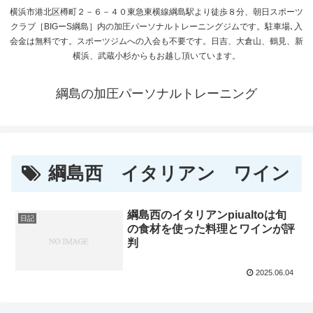
横浜市港北区樽町２－６－４０東急東横線綱島駅より徒歩８分、朝日スポーツ
クラブ［BIGーS綱島］内の加圧パーソナルトレーニングジムです。駐車場､入
会金は無料です。スポーツジムへの入会も不要です。日吉、大倉山、鶴見、新
横浜、武蔵小杉からもお越し頂いています。
綱島の加圧パーソナルトレーニング
綱島西 イタリアン ワイン
綱島西のイタリアンpiualtoは旬
日記
の食材を使った料理とワインが評
判
2025.06.04