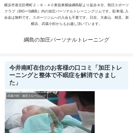
横浜市港北区樽町２－６－４０東急東横線綱島駅より徒歩８分、朝日スポーツ
クラブ［BIGーS綱島］内の加圧パーソナルトレーニングジムです。駐車場､入
会金は無料です。スポーツジムへの入会も不要です。日吉、大倉山、鶴見、新
横浜、武蔵小杉からもお越し頂いています。
綱島の加圧パーソナルトレーニング
今井南町在住のお客様の口コミ「加圧トレ
ーニングと整体で不眠症を解消できまし
た」
武蔵小杉 加圧トレーニング