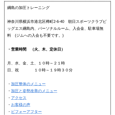
綱島の加圧トレーニング
神奈川県横浜市港北区樽町2-6-40 朝日スポーツクラブビ
ッグエス綱島内、パーソナルルーム、入会金、駐車場無
料 (ジムへの入会も不要です。)
・営業時間 （火、木、定休日）
月、水、金、土、１０時～２１時
日、祝 １０時～１９時３０分
・
加圧整体のメニュー
・
加圧と姿勢改善のメニュー
・
アクセス
・
お客様の声
・
ビフォーアフター